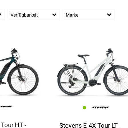
Verfügbarkeit
Marke
Moustache
Riese und Mueller
R
R
Stevens
Victoria
 Tour HT -
Stevens E-4X Tour LT -