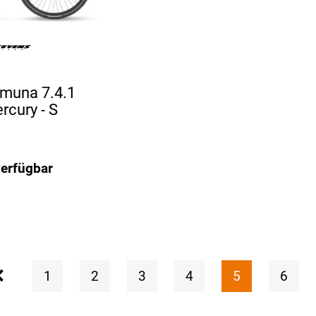
muna 7.4.1
rcury - S
verfügbar
1
2
3
4
5
6