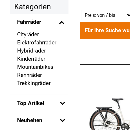
Kategorien
Preis: von / bis
Fahrräder
Für ihre Suche wu
Cityräder
EU
Elektrofahrräder
EU
Hybridräder
Kinderräder
Mountainbikes
Rennräder
Trekkingräder
Top Artikel
Neuheiten